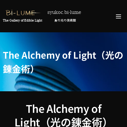
syukoc.bi-lume
Official Website
The Gallery of Edible Light 食の光の美術館
The Alchemy of Light（光の
錬金術）
The Alchemy of
Light（光の錬金術）